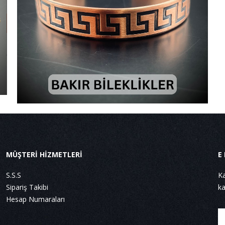
MÜŞTERİ HİZMETLERİ
E
S.S.S
Ka
Sipariş Takibi
ka
Hesap Numaraları