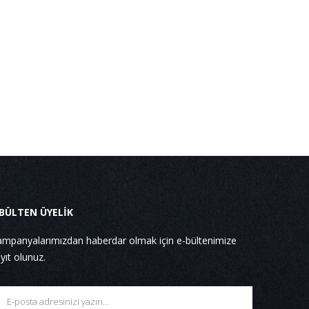
 BÜLTEN ÜYELİK
mpanyalarımızdan haberdar olmak için e-bültenimize
yıt olunuz.