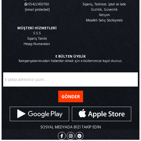
05422450760
Sipariş, Teslimat, İptal ve İade
[email protected]
Gizlilik, Güvenlik
İletişim
Mesafeli Satış Sözleşmesi
MÜŞTERİ HİZMETLERİ
S.S.S
Sipariş Takibi
Hesap Numaraları
E BÜLTEN ÜYELİK
Kampanyalarımızdan haberdar olmak için e-bültenimize kayıt olunuz.
GÖNDER
SOSYAL MEDYADA BİZİ TAKİP EDİN