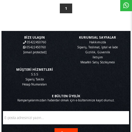
1
BİZE ULAŞIN
KURUMSAL SAYFALAR
05422450760
Hakkımızda
05422450760
Sipariş, Teslimat, İptal ve İade
[email protected]
Gizlilik, Güvenlik
İletişim
Mesafeli Satış Sözleşmesi
MÜŞTERİ HİZMETLERİ
S.S.S
Sipariş Takibi
Hesap Numaraları
E BÜLTEN ÜYELİK
Kampanyalarımızdan haberdar olmak için e-bültenimize kayıt olunuz.