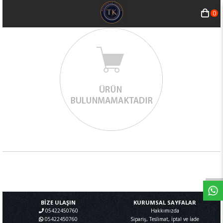
0
BİZE ULAŞIN
KURUMSAL SAYFALAR
05422450760
Hakkımızda
05422450760
Sipariş, Teslimat, İptal ve İade