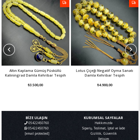
Altın Kaplama Gümüş Püsküllü
Lotus Çiçeği Negatif Oyma Sanatı
Kaliningrad Damla Kehribar Tespih
Damla Kehribar Tespih
₺3.500,00
₺4.900,00
BİZE ULAŞIN
KURUMSAL SAYFALAR
05422450760
Hakkımızda
05422450760
Sipariş, Teslimat, İptal ve İade
[email protected]
Gizlilik, Güvenlik
İletişim